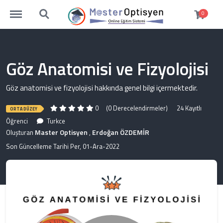
https://www.masteroptisyen.com/menu
https://www.masteroptisyen.com/search
0
Göz Anatomisi ve Fizyolojisi
Göz anatomisi ve fizyolojisi hakkında genel bilgi içermektedir.
0
(0 Derecelendirmeler)
24 Kayıtlı
ORTA DÜZEY
Öğrenci
Turkce
Master Optisyen
Erdoğan ÖZDEMİR
Oluşturan
,
Son Güncelleme Tarihi Per, 01-Ara-2022