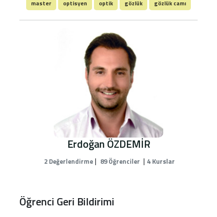
master
optisyen
optik
gözlük
gözlük camı
Erdoğan ÖZDEMİR
|
|
4 Kurslar
2 Değerlendirme
89 Öğrenciler
Öğrenci Geri Bildirimi