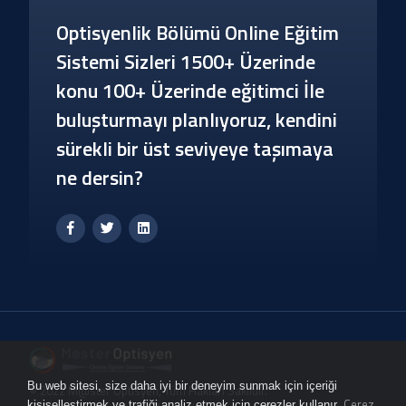
Optisyenlik Bölümü Online Eğitim
Sistemi Sizleri 1500+ Üzerinde
konu 100+ Üzerinde eğitimci İle
buluşturmayı planlıyoruz, kendini
sürekli bir üst seviyeye taşımaya
ne dersin?
Bu web sitesi, size daha iyi bir deneyim sunmak için içeriği
© 2022 M@ster Optisyen, Tüm Hakları Saklıdır.
Çerez
kişiselleştirmek ve trafiği analiz etmek için çerezler kullanır.