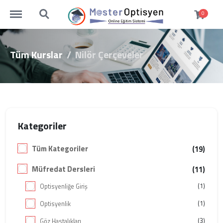
https://www.masteroptisyen.com/menu
https://www.masteroptisyen.com/search
0
Tüm Kurslar
Nilör Çerçeveler
Kategoriler
Tüm Kategoriler
(19)
Müfredat Dersleri
(11)
(1)
Optisyenliğe Giriş
(1)
Optisyenlik
(3)
Göz Hastalıkları